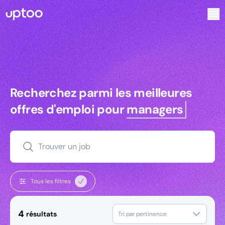
Recherchez parmi les meilleures offres d’emploi pour Comm
Recherchez parmi les meilleures off
Recherchez parmi les meilleures
offres d'emploi pour
managers
Trouver un job
Tous les filtres
4
résultats
Tri par pertinence