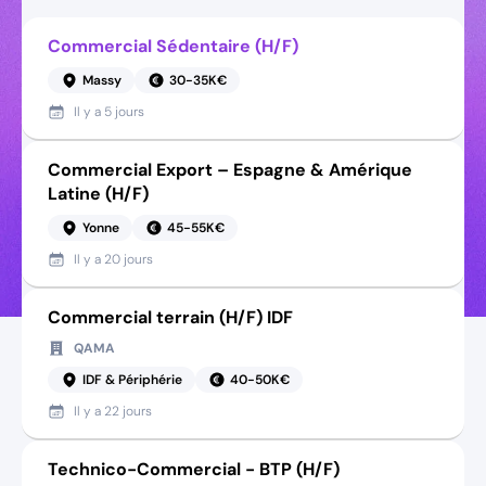
Commercial Sédentaire (H/F)
Massy
30-35K€
Il y a
5 jours
Commercial Export – Espagne & Amérique
Latine (H/F)
Yonne
45-55K€
Il y a
20 jours
Commercial terrain (H/F) IDF
QAMA
IDF & Périphérie
40-50K€
Il y a
22 jours
Technico-Commercial - BTP (H/F)