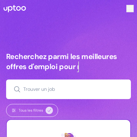
Recherchez parmi les meilleures offres d’emploi pour Comm
Recherchez parmi les meilleures off
Recherchez parmi les meilleures
offres d'emploi pour
commerciaux
Trouver un job
Tous les filtres