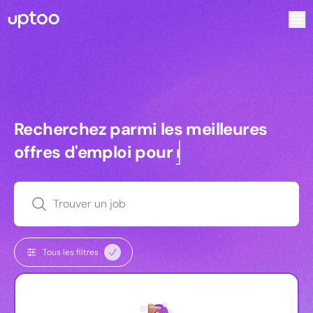
Recherchez parmi les meilleures offres d’emploi pour Comm
Recherchez parmi les meilleures off
Recherchez parmi les meilleures
offres d'emploi pour
managers
Trouver un job
Tous les filtres