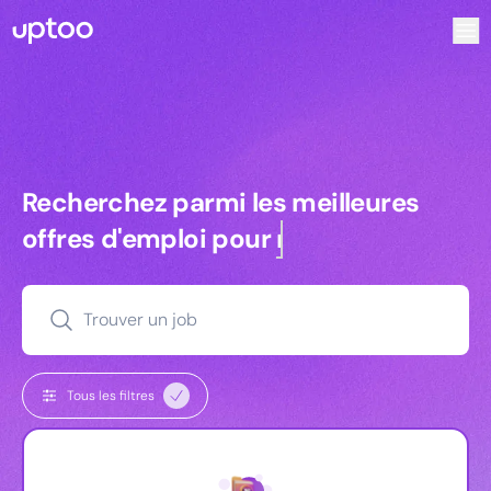
Recherchez parmi les meilleures offres d’emploi pour Comm
Recherchez parmi les meilleures off
Recherchez parmi les meilleures
offres d'emploi pour
commerciaux
Trouver un job
Tous les filtres