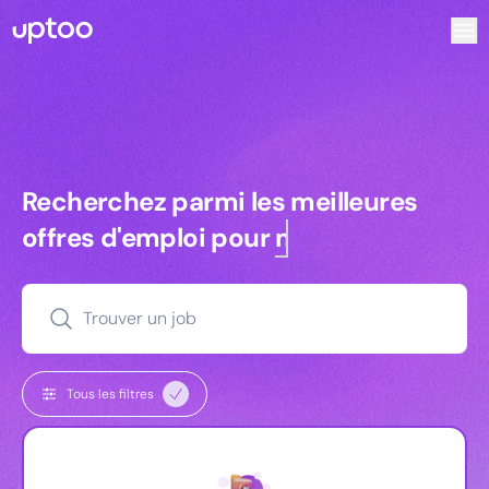
Recherchez parmi les meilleures offres d’emploi pour Comm
Recherchez parmi les meilleures off
Recherchez parmi les meilleures
offres d'emploi pour
managers
Trouver un job
Tous les filtres