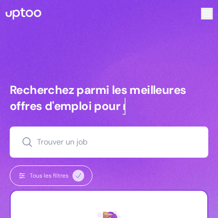
Recherchez parmi les meilleures offres d’emploi pour Comm
Recherchez parmi les meilleures off
Recherchez parmi les meilleures
offres d'emploi pour
managers
Trouver un job
Tous les filtres