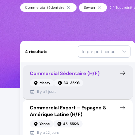
Commercial Sédentaire
Sevran
Tout réinitia
4
résultats
Tri par pertinence
Commercial Sédentaire (H/F)
Massy
30-35K€
Il y a
7 jours
Commercial Export – Espagne &
Amérique Latine (H/F)
Yonne
45-55K€
Il y a
22 jours