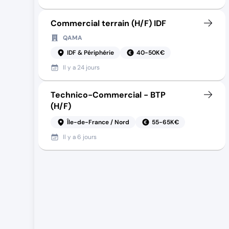
Commercial terrain (H/F) IDF
QAMA
IDF & Périphérie
40-50K€
Il y a
24 jours
Technico-Commercial - BTP
(H/F)
Île-de-France / Nord
55-65K€
Il y a
6 jours