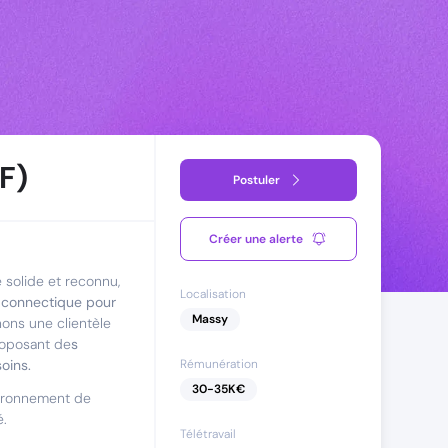
F)
Postuler
Créer une alerte
 solide et reconnu,
Localisation
e connectique pour
Massy
ons une clientèle
proposant de
s
oins.
Rémunération
30
-
35
K€
nvironnement de
é.
Télétravail