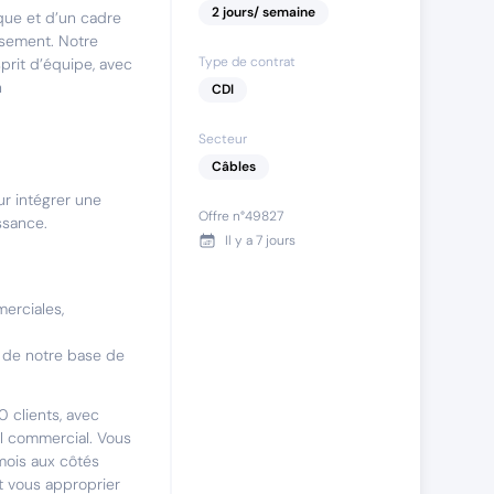
2
jours
/ semaine
que et d’un cadre
ssement. Notre
Type de contrat
sprit d’équipe, avec
n
CDI
Secteur
Câbles
r intégrer une
Offre n°
49827
ssance.
Il y a
7 jours
merciales,
 de notre base de
0 clients, avec
el commercial. Vous
mois aux côtés
t vous approprier