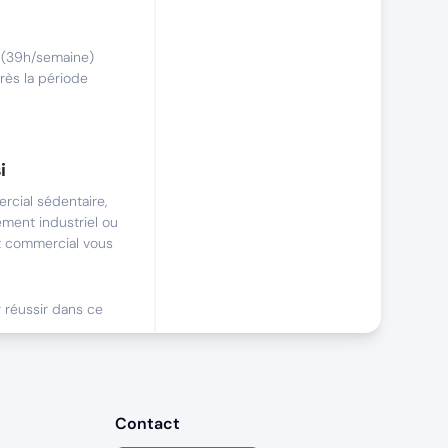
é (39h/semaine)
près la période
i
cial sédentaire,
ement industriel ou
nt commercial vous
r réussir dans ce
itiatives pour
Contact