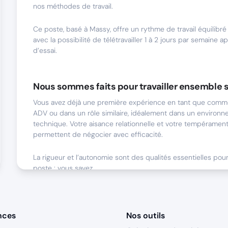
nos méthodes de travail.
Ce poste, basé à Massy, offre un rythme de travail équilibr
avec la possibilité de télétravailler 1 à 2 jours par semaine a
d’essai.
Nous sommes faits pour travailler ensemble s
Vous avez déjà une première expérience en tant que commer
ADV ou dans un rôle similaire, idéalement dans un environn
technique. Votre aisance relationnelle et votre tempérame
permettent de négocier avec efficacité.
La rigueur et l’autonomie sont des qualités essentielles pou
poste : vous savez
organiser votre travail, respecter les délais et prendre des in
répondre aux attentes
des clients.
nces
Nos outils