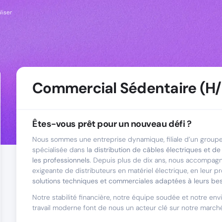
liser
Commercial Sédentaire (H/
Êtes-vous prêt pour un nouveau défi ?
Nous sommes une entreprise dynamique, filiale d’un groupe
spécialisée dans l
a distribution de câbles électriques et d
les professionnels
. Depuis plus de dix ans, nous accompagn
exigeante de distributeurs en matériel électrique, en leur 
solutions techniques et commerciales adaptées à leurs bes
Notre stabilité financière, notre équipe soudée et notre e
travail moderne font de nous un acteur clé sur notre march