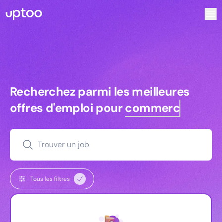
Recherchez parmi les meilleures offres d’emploi pour Comm
Recherchez parmi les meilleures off
Recherchez parmi les meilleures
offres d'emploi pour
commerciaux
Trouver un job
Tous les filtres