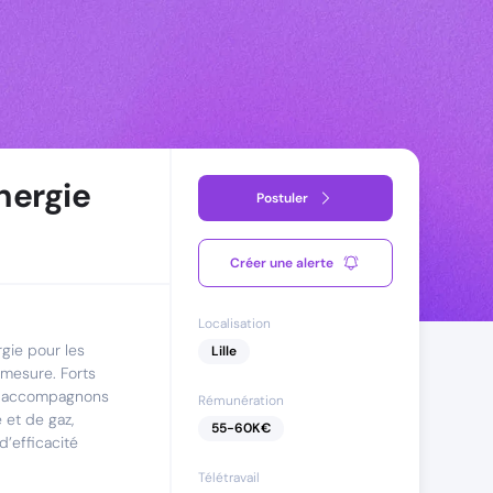
nergie
Postuler
Créer une alerte
Localisation
gie pour les
Lille
-mesure. Forts
us accompagnons
Rémunération
é et de gaz,
55
-
60
K€
d’efficacité
Télétravail