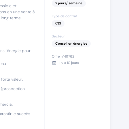
2
jours
/ semaine
ssible et
yons en une vente à
Type de contrat
 long terme.
CDI
Secteur
Conseil en énergies
s l'énergie pour :
Offre n°
49762
Il y a
10 jours
veau
orte valeur,
s (prospection
mercial,
arantir le succès