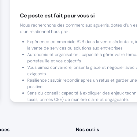
Ce poste est fait pour vous si
Nous recherchons des commerciaux aguerris, dotés d’un es
d’un relationnel hors pair :
Expérience commerciale B2B dans la vente sédentaire, 
la vente de services ou solutions aux entreprises
Autonomie et organisation : capacité à gérer votre temps
portefeuille et vos objectifs
Vous aimez convaincre, briser la glace et négocier avec
exigeants.
Résilience : savoir rebondir après un refus et garder u
positive.
Sens du conseil : capacité à expliquer des enjeux techn
taxes, primes CEE) de manière claire et engageante.
Ce que nous offrons
nces
Nos outils
Formation d’excellence : 1 semaine d’onboarding intensive animée
outils e-learning interactifs (TeachUp, VeryUp), et accompagneme