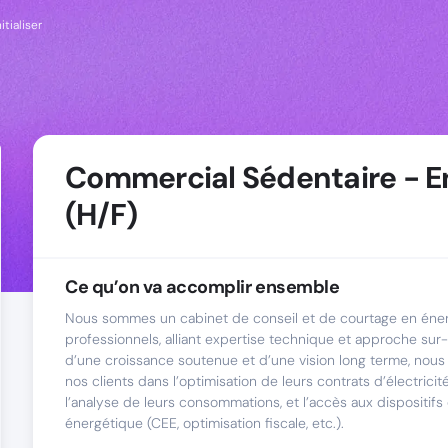
itialiser
Commercial Sédentaire - E
(H/F)
Ce qu’on va accomplir ensemble
Nous sommes un cabinet de conseil et de courtage en éner
professionnels, alliant expertise technique et approche sur
d’une croissance soutenue et d’une vision long terme, no
nos clients dans l’optimisation de leurs contrats d’électricit
l’analyse de leurs consommations, et l’accès aux dispositifs 
énergétique (CEE, optimisation fiscale, etc.).