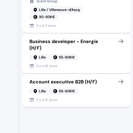
Auto1 Group
Lille / Villeneuve-d'Ascq
30-50K€
Il y a
3 jours
Business developer - Energie
(H/F)
Lille
55-60K€
Il y a
16 jours
Account executive B2B (H/F)
Lille
55-60K€
Il y a
21 jours