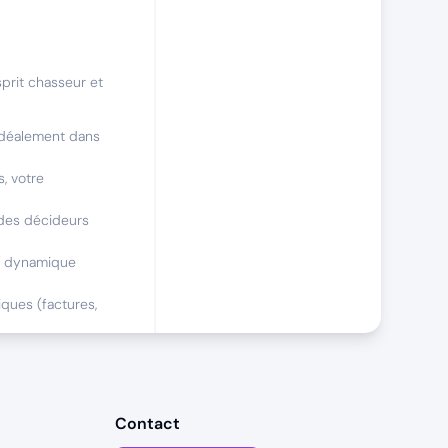
prit chasseur et
idéalement dans
, votre
 des décideurs
ne dynamique
iques (factures,
Contact
 par nos associés,
nt terrain par des