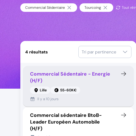
Commercial Sédentaire
Tourcoing
Tout réin
4
résultats
Tri par pertinence
Commercial Sédentaire - Energie
(H/F)
Lille
55-60K€
Il y a
10 jours
Commercial sédentaire BtoB-
Leader Européen Automobile
(H/F)