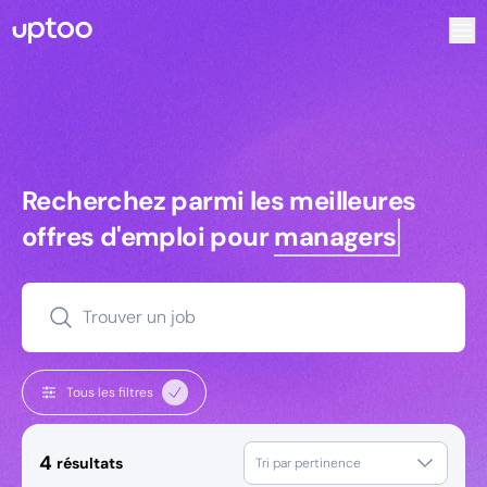
Recherchez parmi les meilleures offres d’emploi pour Comm
Recherchez parmi les meilleures off
Recherchez parmi les meilleures
offres d'emploi pour
managers
Trouver un job
Tous les filtres
4
résultats
Tri par pertinence