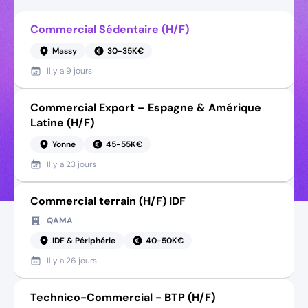
Commercial Sédentaire (H/F)
Massy
30-35K€
Il y a
9 jours
Commercial Export – Espagne & Amérique
Latine (H/F)
Yonne
45-55K€
Il y a
23 jours
Commercial terrain (H/F) IDF
QAMA
IDF & Périphérie
40-50K€
Il y a
26 jours
Technico-Commercial - BTP (H/F)