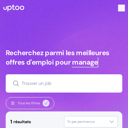
Recherchez parmi les meilleures offres d’emploi pour Comm
Recherchez parmi les meilleures off
Recherchez parmi les meilleures
offres d'emploi pour
managers
Trouver un job
Tous les filtres
1
résultats
Tri par pertinence