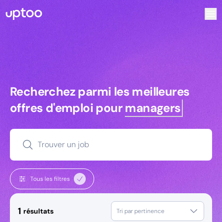
Recherchez parmi les meilleures offres d’emploi pour Comme
Recherchez parmi les meilleures off
Recherchez parmi les meilleures
offres d'emploi pour
managers
Trouver un job
Tous les filtres
1
résultats
Tri par pertinence