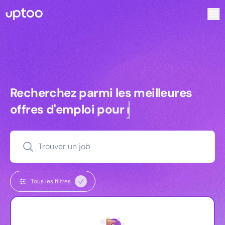
Recherchez parmi les meilleures offres d’emploi pour Com
Recherchez parmi les meilleures off
Recherchez parmi les meilleures
offres d'emploi pour
managers
Trouver un job
Tous les filtres