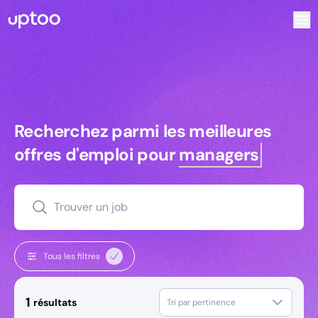
Recherchez parmi les meilleures offres d’emploi pour Comm
Recherchez parmi les meilleures off
Recherchez parmi les meilleures
offres d'emploi pour
managers
Trouver un job
Tous les filtres
1
résultats
Tri par pertinence