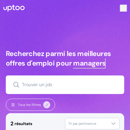
Recherchez parmi les meilleures offres d’emploi pour Comm
Recherchez parmi les meilleures off
Recherchez parmi les meilleures
offres d'emploi pour
managers
Trouver un job
Tous les filtres
2
résultats
Tri par pertinence