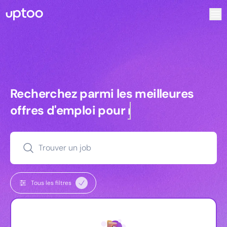
Recherchez parmi les meilleures offres d’emploi pour Comm
Recherchez parmi les meilleures off
Recherchez parmi les meilleures
offres d'emploi pour
commerciaux
Trouver un job
Tous les filtres