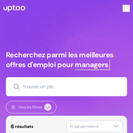
Recherchez parmi les meilleures offres d’emploi pour Com
Recherchez parmi les meilleures off
Recherchez parmi les meilleures
offres d'emploi pour
managers
Trouver un job
Tous les filtres
6
résultats
Tri par pertinence