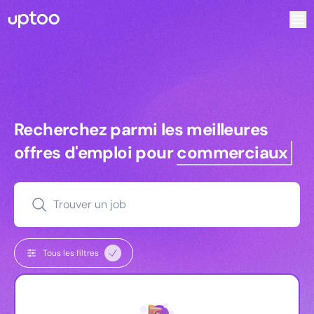
Recherchez parmi les meilleures offres d’emploi pour Com
Recherchez parmi les meilleures off
Recherchez parmi les meilleures
offres d'emploi pour
commerciaux
Trouver un job
Tous les filtres