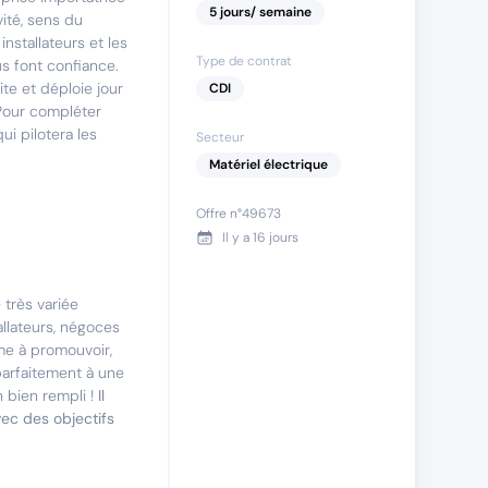
5
jours
/ semaine
vité, sens du
nstallateurs et les
Type de contrat
us font confiance.
te et déploie jour
CDI
 Pour compléter
i pilotera les
Secteur
Matériel électrique
Offre n°
49673
Il y a
16 jours
 très variée
llateurs, négoces
mme à promouvoir,
parfaitement à une
 bien rempli !
Il
vec des objectifs