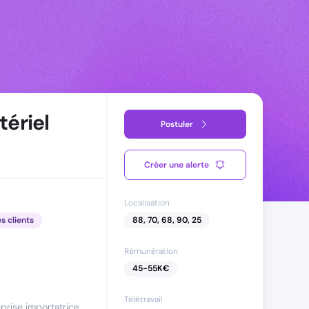
ériel
Postuler
Créer une alerte
Localisation
es clients
88, 70, 68, 90, 25
Rémunération
45
-
55
K€
Télétravail
prise importatrice