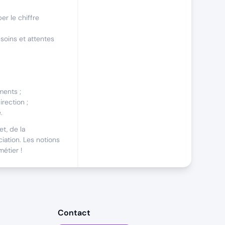
er le chiffre
soins et attentes
ments ;
irection ;
.
t, de la
iation. Les notions
métier !
i
Pour développer le
nnelles, votre
Contact
votre portefeuille