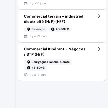
Il y a
16 jours
Commercial terrain - industriel
électricité (H/F) (H/F)
Besançon
40-50K€
Il y a
29 jours
Commercial Itinérant - Négoces
/ BTP (H/F)
Bourgogne Franche-Comté
45-50K€
Il y a
14 jours