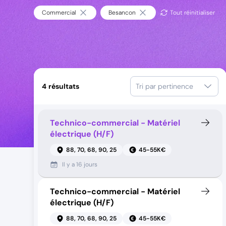
Commercial
Besancon
Tout réinitialiser
4
résultats
Tri par pertinence
Technico-commercial - Matériel
électrique (H/F)
88, 70, 68, 90, 25
45-55K€
Il y a
16 jours
Technico-commercial - Matériel
électrique (H/F)
88, 70, 68, 90, 25
45-55K€