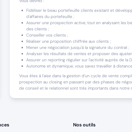
Vous devrez :
Fidéliser le beau portefeuille clients existant et développ
d'affaires du portefeuille ;
Assurer une prospection active, tout en analysant les be
des clients ;
Conseiller vos clients ;
Réaliser une proposition chiffrée aux clients ;
Mener une négociation jusqu'à la signature du contrat ;
Analyser les résultats de ventes et proposer des ajuste
Assurer un reporting régulier sur l'activité auprès de la D
Autonome et dynamique, vous savez travailler à distance
Vous êtes à l'aise dans la gestion d'un cycle de vente comple
prospection au closing en passant par des phases de négoc
de conseil et le relationnel sont très importants dans notre 
Nous sommes faits pour travailler ensemble s
Nous recherchons un profil hybride : éleveur & chasseur ! 
nces
secteur en toute autonomie. Vos armes ? Vos qualités relatio
Nos outils
énergie à revendre, votre persévérance. Vous développerez 