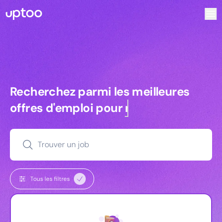
Recherchez parmi les meilleures offres d’emploi pour Com
Recherchez parmi les meilleures off
Recherchez parmi les meilleures
offres d'emploi pour
managers
Trouver un job
Tous les filtres