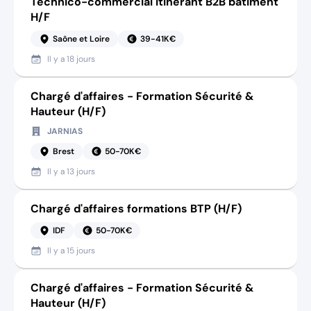
Technico-commercial itinérant B2B bâtiment
H/F
Saône et Loire
39-41K€
Il y a
18 jours
Chargé d'affaires - Formation Sécurité &
Hauteur (H/F)
JARNIAS
Brest
50-70K€
Il y a
13 jours
Chargé d'affaires formations BTP (H/F)
IDF
50-70K€
Il y a
15 jours
Chargé d'affaires - Formation Sécurité &
Hauteur (H/F)