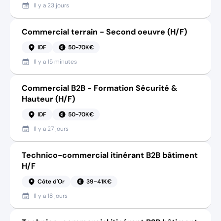
Il y a
23 jours
Commercial terrain - Second oeuvre (H/F)
IDF
50-70K€
Il y a
15 minutes
Commercial B2B - Formation Sécurité &
Hauteur (H/F)
IDF
50-70K€
Il y a
27 jours
Technico-commercial itinérant B2B bâtiment
H/F
Côte d'Or
39-41K€
Il y a
18 jours