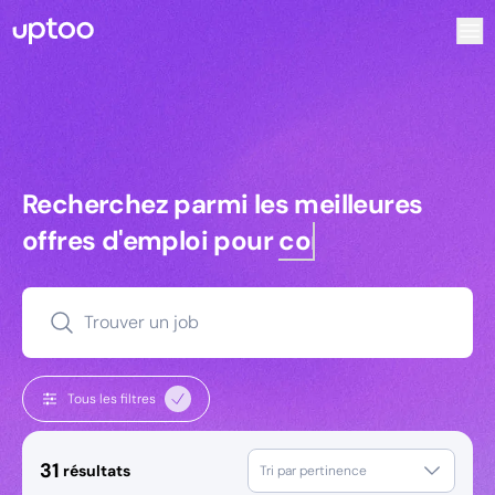
Recherchez parmi les meilleures offres d’emploi pour Com
Recherchez parmi les meilleures off
Recherchez parmi les meilleures
offres d'emploi pour
commerciaux
Trouver un job
Tous les filtres
31
résultats
Tri par pertinence