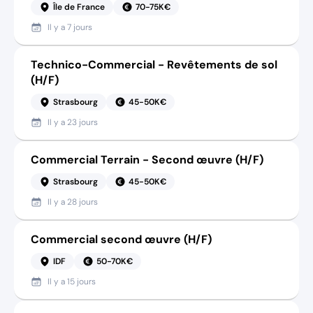
Île de France
70-75K€
Il y a
7 jours
Technico-Commercial - Revêtements de sol
(H/F)
Strasbourg
45-50K€
Il y a
23 jours
Commercial Terrain - Second œuvre (H/F)
Strasbourg
45-50K€
Il y a
28 jours
Commercial second œuvre (H/F)
IDF
50-70K€
Il y a
15 jours