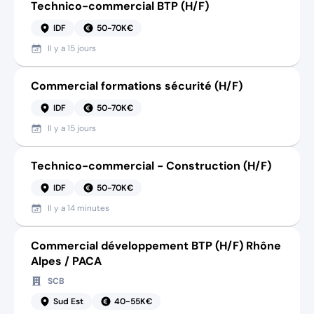
Technico-commercial BTP (H/F)
IDF
50-70K€
Il y a
15 jours
Commercial formations sécurité (H/F)
IDF
50-70K€
Il y a
15 jours
Technico-commercial - Construction (H/F)
IDF
50-70K€
Il y a
14 minutes
Commercial développement BTP (H/F) Rhône
Alpes / PACA
SCB
Sud Est
40-55K€