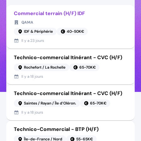
Commercial terrain (H/F) IDF
QAMA
IDF & Périphérie
40-50K€
Il y a
23 jours
Technico-commercial Itinérant - CVC (H/F)
Rochefort / La Rochelle
65-70K€
Il y a
18 jours
Technico-commercial Itinérant - CVC (H/F)
Saintes / Royan / Île d’Oléron.
65-70K€
Il y a
18 jours
Technico-Commercial - BTP (H/F)
Île-de-France / Nord
55-65K€