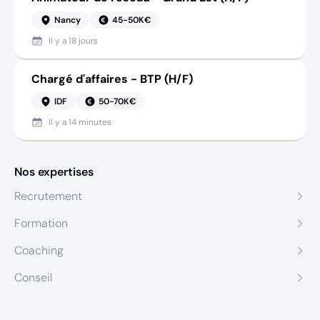
Nancy
45-50K€
Il y a
18 jours
Chargé d'affaires - BTP (H/F)
IDF
50-70K€
Il y a
14 minutes
Nos expertises
Recrutement
Formation
Coaching
Conseil