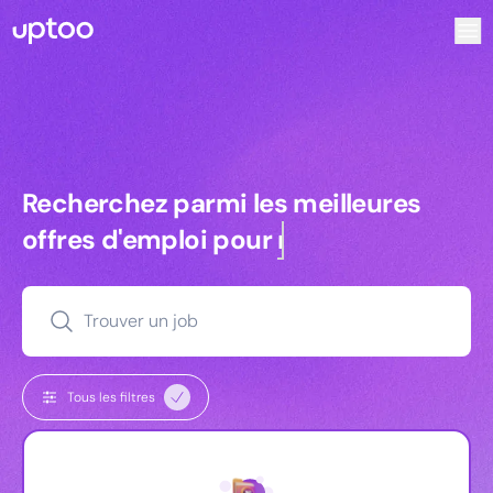
Recherchez parmi les meilleures offres d’emploi pour Com
Recherchez parmi les meilleures off
Recherchez parmi les meilleures
offres d'emploi pour
managers
Trouver un job
Tous les filtres