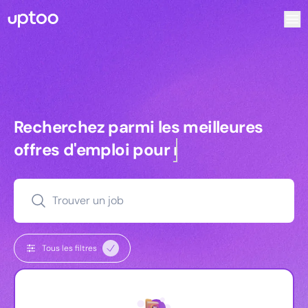
Recherchez parmi les meilleures offres d’emploi pour Comme
Recherchez parmi les meilleures off
Recherchez parmi les meilleures
offres d'emploi pour
managers
Trouver un job
Tous les filtres