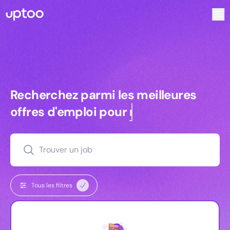
Recherchez parmi les meilleures offres d’emploi pour Com
Recherchez parmi les meilleures off
Recherchez parmi les meilleures
offres d'emploi pour
commerciaux
Trouver un job
Tous les filtres