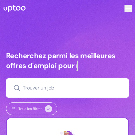
Recherchez parmi les meilleures offres d’emploi pour Comm
Recherchez parmi les meilleures off
Recherchez parmi les meilleures
offres d'emploi pour
commerciaux
Trouver un job
Tous les filtres