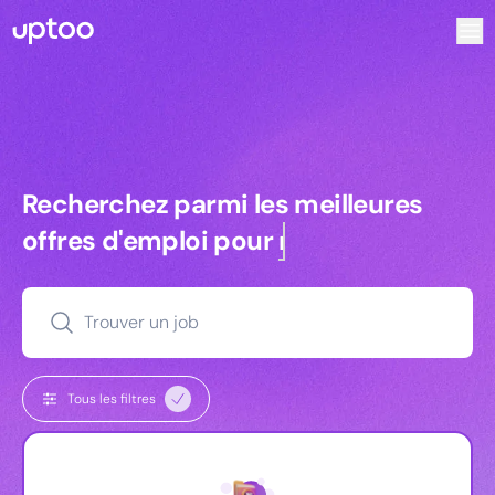
Recherchez parmi les meilleures offres d’emploi pour Com
Recherchez parmi les meilleures off
Recherchez parmi les meilleures
offres d'emploi pour
managers
Trouver un job
Tous les filtres