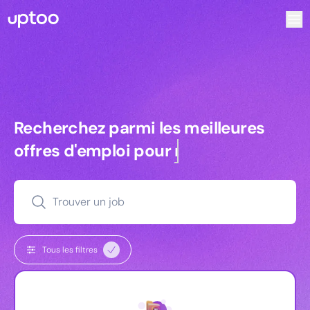
Recherchez parmi les meilleures offres d’emploi pour Com
Recherchez parmi les meilleures off
Recherchez parmi les meilleures
offres d'emploi pour
managers
Trouver un job
Tous les filtres