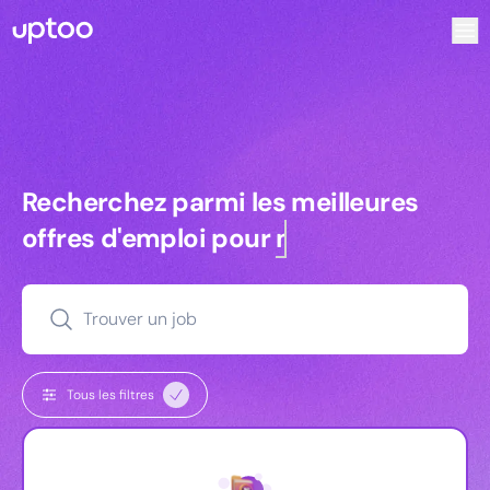
Recherchez parmi les meilleures offres d’emploi pour Com
Recherchez parmi les meilleures off
Recherchez parmi les meilleures
offres d'emploi pour
managers
Trouver un job
Tous les filtres