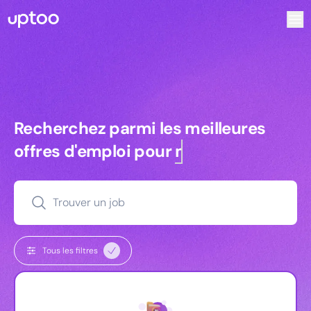
Recherchez parmi les meilleures offres d’emploi pour Comm
Recherchez parmi les meilleures off
Recherchez parmi les meilleures
offres d'emploi pour
managers
Trouver un job
Tous les filtres