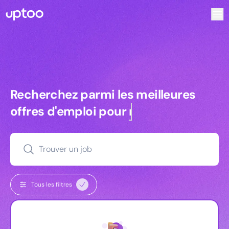
Recherchez parmi les meilleures offres d’emploi pour Com
Recherchez parmi les meilleures off
Recherchez parmi les meilleures
offres d'emploi pour
managers
Trouver un job
Tous les filtres