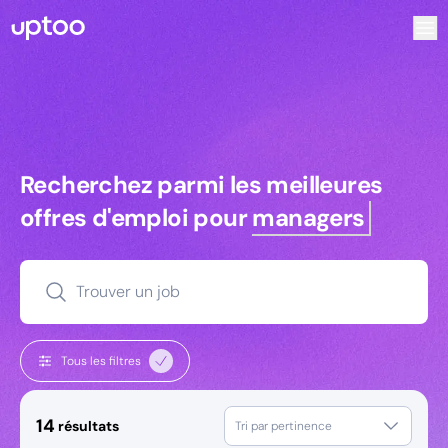
Recherchez parmi les meilleures offres d’emploi pour Com
Recherchez parmi les meilleures off
Recherchez parmi les meilleures
offres d'emploi pour
managers
Trouver un job
Tous les filtres
14
résultats
Tri par pertinence