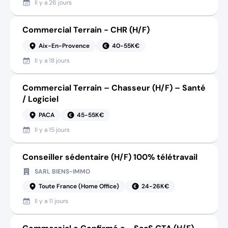
Il y a
26 jours
Commercial Terrain - CHR (H/F)
Aix-En-Provence
40-55K€
Il y a
18 jours
Commercial Terrain – Chasseur (H/F) – Santé
/ Logiciel
PACA
45-55K€
Il y a
15 jours
Conseiller sédentaire (H/F) 100% télétravail
SARL BIENS-IMMO
Toute France (Home Office)
24-26K€
Il y a
11 jours