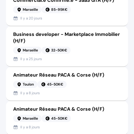
Commercial.e Confirmé.e - SaaS GTA (H/F)
Marseille
85-95K€
Il y a
20 jours
Business developer - Marketplace Immobilier
(H/F)
Marseille
32-50K€
Il y a
25 jours
Animateur Réseau PACA & Corse (H/F)
Toulon
45-50K€
Il y a
8 jours
Animateur Réseau PACA & Corse (H/F)
Marseille
45-50K€
Il y a
8 jours