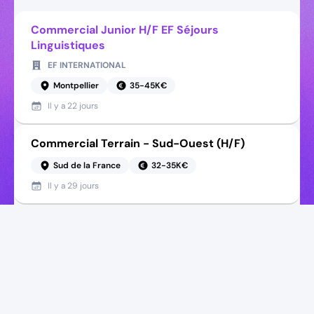
Commercial Junior H/F EF Séjours
Linguistiques
EF INTERNATIONAL
Montpellier
35-45K€
Il y a
22 jours
Commercial Terrain - Sud-Ouest (H/F)
Sud de la France
32-35K€
Il y a
29 jours