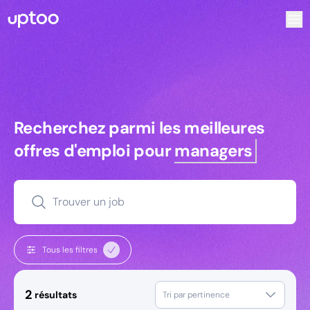
Recherchez parmi les meilleures offres d’emploi pour Com
Recherchez parmi les meilleures off
Recherchez parmi les meilleures
offres d'emploi pour
managers
Trouver un job
Tous les filtres
2
résultats
Tri par pertinence