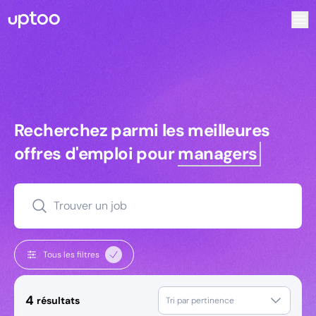
Recherchez parmi les meilleures offres d’emploi pour Com
Recherchez parmi les meilleures off
Recherchez parmi les meilleures
offres d'emploi pour
managers
Trouver un job
Tous les filtres
4
résultats
Tri par pertinence