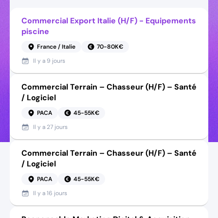
Commercial Export Italie (H/F) - Equipements
piscine
France / Italie
70-80K€
Il y a
9 jours
Commercial Terrain – Chasseur (H/F) – Santé
/ Logiciel
PACA
45-55K€
Il y a
27 jours
Commercial Terrain – Chasseur (H/F) – Santé
/ Logiciel
PACA
45-55K€
Il y a
16 jours