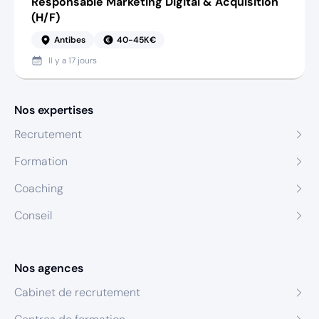
Responsable Marketing Digital & Acquisition
(H/F)
Antibes
40-45K€
Il y a
17 jours
Nos expertises
Recrutement
Formation
Coaching
Conseil
Nos agences
Cabinet de recrutement