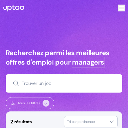
Recherchez parmi les meilleures offres d’emploi pour Comme
Recherchez parmi les meilleures off
Recherchez parmi les meilleures
offres d'emploi pour
managers
Trouver un job
Tous les filtres
2
résultats
Tri par pertinence