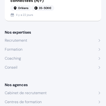
connectées (H/F)
Orléans
35-50K€
Il y a
22 jours
Nos expertises
Recrutement
Formation
Coaching
Conseil
Nos agences
Cabinet de recrutement
Centres de formation