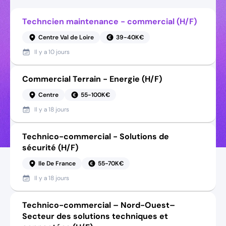
Techncien maintenance - commercial (H/F)
Centre Val de Loire
39-40K€
Il y a
10 jours
Commercial Terrain - Energie (H/F)
Centre
55-100K€
Il y a
18 jours
Technico-commercial - Solutions de
sécurité (H/F)
Ile De France
55-70K€
Il y a
18 jours
Technico-commercial – Nord-Ouest–
Secteur des solutions techniques et