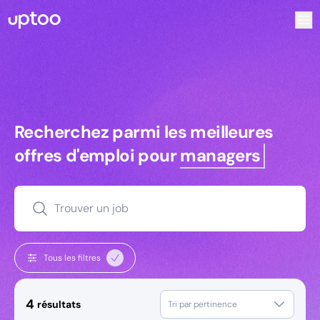
Recherchez parmi les meilleures offres d’emploi pour Comme
Recherchez parmi les meilleures off
Recherchez parmi les meilleures
offres d'emploi pour
managers
Trouver un job
Tous les filtres
4
résultats
Tri par pertinence