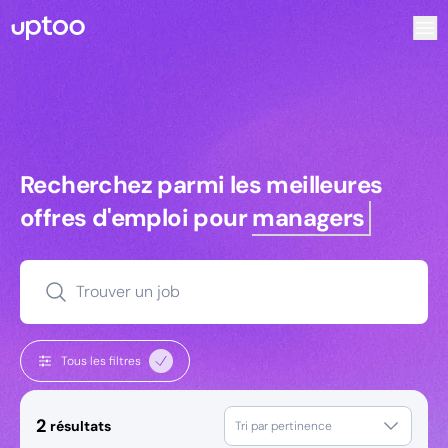
Recherchez parmi les meilleures offres d’emploi pour Comm
Recherchez parmi les meilleures off
Recherchez parmi les meilleures
offres d'emploi pour
managers
Trouver un job
Tous les filtres
2
résultats
Tri par pertinence