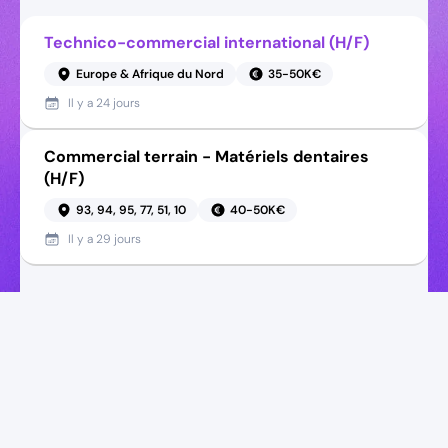
Technico-commercial international (H/F)
Europe & Afrique du Nord
35-50K€
Il y a
24 jours
Commercial terrain - Matériels dentaires
(H/F)
93, 94, 95, 77, 51, 10
40-50K€
Il y a
29 jours