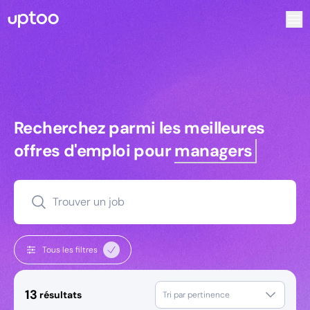
Recherchez parmi les meilleures offres d’emploi pour Comm
Recherchez parmi les meilleures off
Recherchez parmi les meilleures
offres d'emploi pour
managers
Trouver un job
Tous les filtres
13
résultats
Tri par pertinence