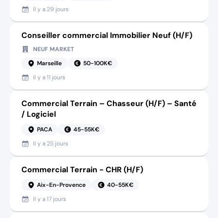
Il y a
29 jours
Conseiller commercial Immobilier Neuf (H/F)
NEUF MARKET
Marseille
50-100K€
Il y a
11 jours
Commercial Terrain – Chasseur (H/F) – Santé
/ Logiciel
PACA
45-55K€
Il y a
25 jours
Commercial Terrain - CHR (H/F)
Aix-En-Provence
40-55K€
Il y a
17 jours