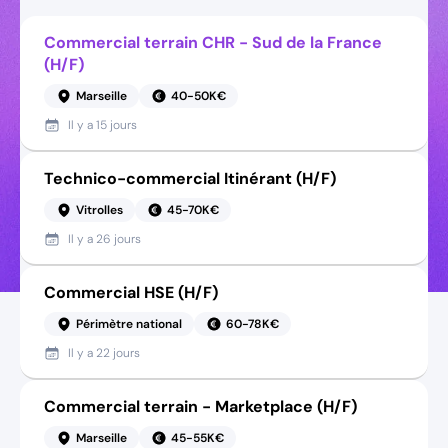
Commercial terrain CHR - Sud de la France
(H/F)
Marseille
40-50K€
Il y a
15 jours
Technico-commercial Itinérant (H/F)
Vitrolles
45-70K€
Il y a
26 jours
Commercial HSE (H/F)
Périmètre national
60-78K€
Il y a
22 jours
Commercial terrain - Marketplace (H/F)
Marseille
45-55K€