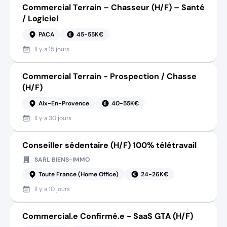
Commercial Terrain – Chasseur (H/F) – Santé
/ Logiciel
PACA
45-55K€
Il y a
15 jours
Commercial Terrain - Prospection / Chasse
(H/F)
Aix-En-Provence
40-55K€
Il y a
30 jours
Conseiller sédentaire (H/F) 100% télétravail
SARL BIENS-IMMO
Toute France (Home Office)
24-26K€
Il y a
10 jours
Commercial.e Confirmé.e - SaaS GTA (H/F)