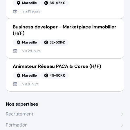
Marseille
85-95K€
Il y a
19 jours
Business developer - Marketplace Immobilier
(H/F)
Marseille
32-50K€
Il y a
24 jours
Animateur Réseau PACA & Corse (H/F)
Marseille
45-50K€
Il y a
8 jours
Nos expertises
Recrutement
Formation