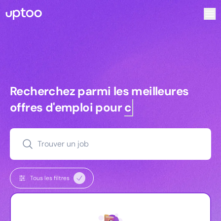
Recherchez parmi les meilleures offres d’emploi pour Com
Recherchez parmi les meilleures off
Recherchez parmi les meilleures
offres d'emploi pour
commerciaux
Trouver un job
Tous les filtres