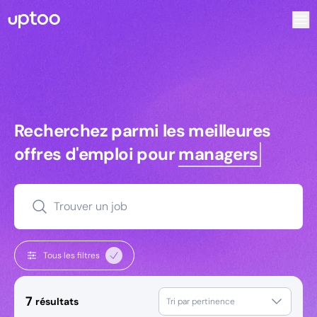
Recherchez parmi les meilleures offres d’emploi pour Comm
Recherchez parmi les meilleures off
Recherchez parmi les meilleures
offres d'emploi pour
managers
Trouver un job
Tous les filtres
7
résultats
Tri par pertinence