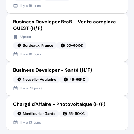
Il y a
15 jours
Business Developer BtoB – Vente complexe -
OUEST (H/F)
Uptoo
Bordeaux, France
50-60K€
Il y a
18 jours
Business Developer - Santé (H/F)
Nouvelle-Aquitaine
45-55K€
Il y a
26 jours
Chargé d'Affaire - Photovoltaique (H/F)
Montlieu-la-Garde
55-60K€
Il y a
13 jours