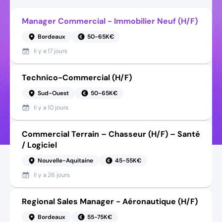
Manager Commercial - Immobilier Neuf (H/F)
Bordeaux
50-65K€
Il y a
17 jours
Technico-Commercial (H/F)
Sud-Ouest
50-65K€
Il y a
10 jours
Commercial Terrain – Chasseur (H/F) – Santé
/ Logiciel
Nouvelle-Aquitaine
45-55K€
Il y a
26 jours
Regional Sales Manager - Aéronautique (H/F)
Bordeaux
55-75K€