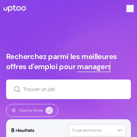
Recherchez parmi les meilleures offres d’emploi pour Com
Recherchez parmi les meilleures off
Recherchez parmi les meilleures
offres d'emploi pour
managers
Trouver un job
Tous les filtres
8
résultats
Tri par pertinence