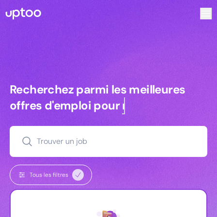
Recherchez parmi les meilleures offres d’emploi pour Comme
Recherchez parmi les meilleures off
Recherchez parmi les meilleures
offres d'emploi pour
managers
Trouver un job
Tous les filtres