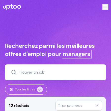
Recherchez parmi les meilleures offres d’emploi pour Comm
Recherchez parmi les meilleures off
Recherchez parmi les meilleures
offres d'emploi pour
managers
Trouver un job
Tous les filtres
12
résultats
Tri par pertinence