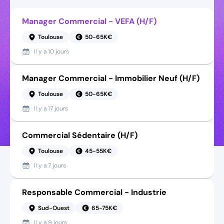
Manager Commercial - VEFA (H/F)
Toulouse
50-65K€
Il y a
10 jours
Manager Commercial - Immobilier Neuf (H/F)
Toulouse
50-65K€
Il y a
17 jours
Commercial Sédentaire (H/F)
Toulouse
45-55K€
Il y a
7 jours
Responsable Commercial - Industrie
Sud-Ouest
65-75K€
Il y a
9 jours