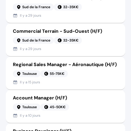
Sud de la France
32-35K€
Il y a
29 jours
Commercial Terrain - Sud-Ouest (H/F)
Sud de la France
32-35K€
Il y a
29 jours
Regional Sales Manager - Aéronautique (H/F)
Toulouse
55-75K€
Il y a
15 jours
Account Manager (H/F)
Toulouse
45-50K€
Il y a
10 jours