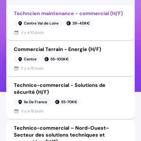
Techncien maintenance - commercial (H/F)
Centre Val de Loire
39-40K€
Il y a
10 jours
Commercial Terrain - Energie (H/F)
Centre
55-100K€
Il y a
19 jours
Technico-commercial - Solutions de
sécurité (H/F)
Ile De France
55-70K€
Il y a
19 jours
Technico-commercial – Nord-Ouest–
Secteur des solutions techniques et