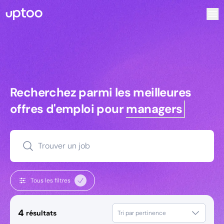
Recherchez parmi les meilleures offres d’emploi pour Comm
Recherchez parmi les meilleures off
Recherchez parmi les meilleures
offres d'emploi pour
managers
Trouver un job
Tous les filtres
4
résultats
Tri par pertinence