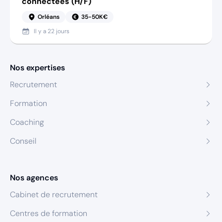
connectées (H/F)
Orléans
35-50K€
Il y a
22 jours
Nos expertises
Recrutement
Formation
Coaching
Conseil
Nos agences
Cabinet de recrutement
Centres de formation