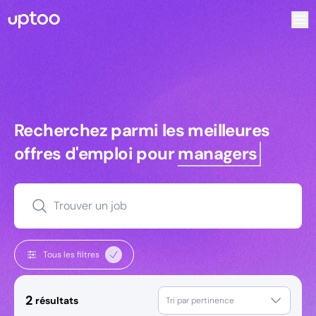
Recherchez parmi les meilleures offres d’emploi pour Comm
Recherchez parmi les meilleures off
Recherchez parmi les meilleures
offres d'emploi pour
managers
Trouver un job
Tous les filtres
2
résultats
Tri par pertinence