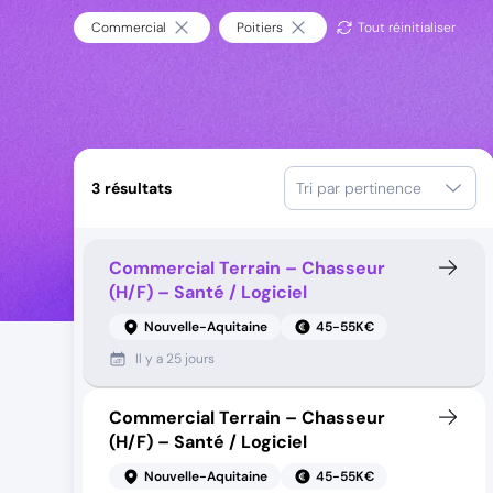
Commercial
Poitiers
Tout réinitialiser
3
résultats
Tri par pertinence
Commercial Terrain – Chasseur
(H/F) – Santé / Logiciel
Nouvelle-Aquitaine
45-55K€
Il y a
25 jours
Commercial Terrain – Chasseur
(H/F) – Santé / Logiciel
Nouvelle-Aquitaine
45-55K€