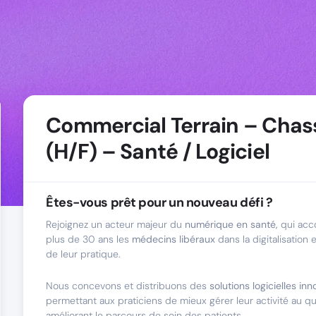
Commercial Terrain – Chas
(H/F) – Santé / Logiciel
Êtes-vous prêt pour un nouveau défi ?
Rejoignez un acteur majeur du
numérique en santé,
qui acc
plus de 30 ans les
médecins libéraux
dans la digitalisation 
de leur pratique.
Nous concevons et distribuons des
solutions logicielles in
permettant aux praticiens de mieux gérer leur activité au qu
améliorant le parcours de soin des patients.