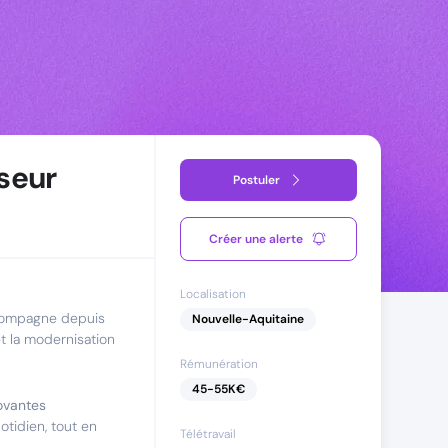
seur
Postuler
Créer une alerte
Localisation
ompagne depuis
Nouvelle-Aquitaine
et la modernisation
Rémunération
45
-
55
K€
novantes
otidien, tout en
Télétravail