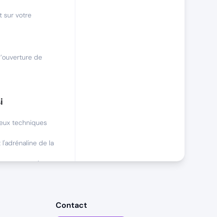
 sur votre
l’ouverture de
i
jeux techniques
l'adrénaline de la
cte et en rendez-
nge
Contact