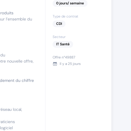
0
jours
/ semaine
roduits
Type de contrat
sur l’ensemble du
CDI
Secteur
IT Santé
 du
Offre n°
49887
re nouvelle offre,
Il y a
25 jours
idement du chiffre
réseau local,
aticiens
ogiciel