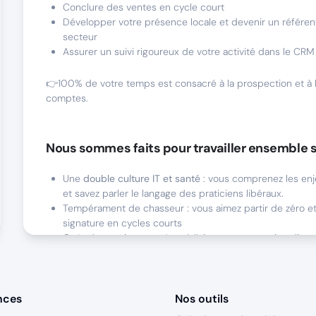
Conclure des ventes en cycle court
Développer votre présence locale et devenir un référent
secteur
Assurer un suivi rigoureux de votre activité dans le CRM
👉100% de votre temps est consacré à la prospection et à 
comptes.
Nous sommes faits pour travailler ensemble s
Une
double culture IT et santé
: vous comprenez les en
et savez parler le langage des praticiens libéraux.
Tempérament de chasseur : vous aimez partir de zéro et 
signature en cycles courts
Goût du terrain : vous êtes à l’aise en prospection dire
vous physiques*
Énergie commerciale forte, résilience et goût du challe
nces
Nos outils