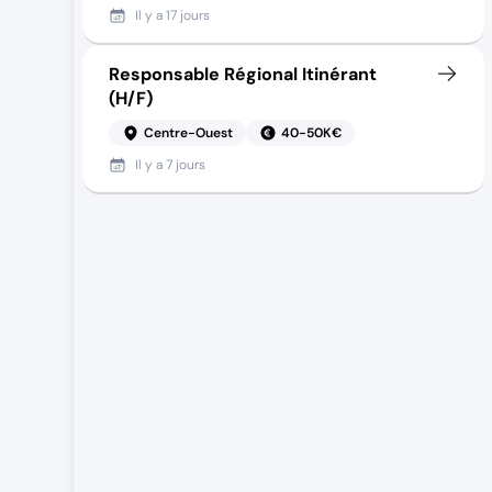
Il y a
17 jours
Responsable Régional Itinérant
(H/F)
Centre-Ouest
40-50K€
Il y a
7 jours