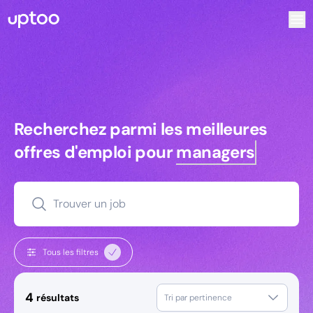
Recherchez parmi les meilleures offres d’emploi pour Com
Recherchez parmi les meilleures off
Recherchez parmi les meilleures
offres d'emploi pour
managers
Trouver un job
Tous les filtres
4
résultats
Tri par pertinence