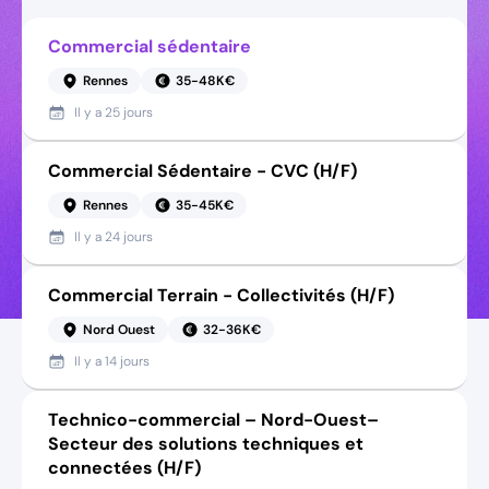
Commercial sédentaire
Rennes
35-48K€
Il y a
25 jours
Commercial Sédentaire - CVC (H/F)
Rennes
35-45K€
Il y a
24 jours
Commercial Terrain - Collectivités (H/F)
Nord Ouest
32-36K€
Il y a
14 jours
Technico-commercial – Nord-Ouest–
Secteur des solutions techniques et
connectées (H/F)