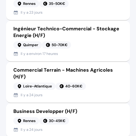
Rennes
35-50K€
Il y a
23 jours
Ingénieur Technico-Commercial - Stockage
Energie (H/F)
Quimper
50-70K€
Il y a
environ 17 heures
Commercial Terrain - Machines Agricoles
(H/F)
Loire-Atlantique
40-60K€
Il y a
24 jours
Business Developper (H/F)
Rennes
30-45K€
Il y a
24 jours