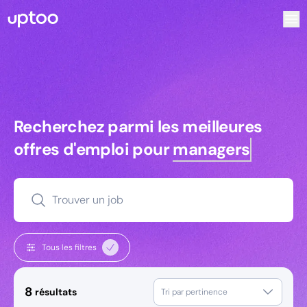
Recherchez parmi les meilleures offres d’emploi pour Comm
Recherchez parmi les meilleures off
Recherchez parmi les meilleures
offres d'emploi pour
managers
Trouver un job
Tous les filtres
8
résultats
Tri par pertinence