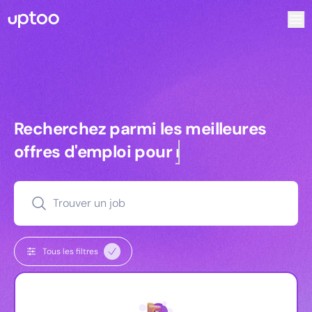
Recherchez parmi les meilleures offres d’emploi pour Com
Recherchez parmi les meilleures off
Recherchez parmi les meilleures
offres d'emploi pour
commerciaux
Trouver un job
Tous les filtres