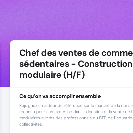
Chef des ventes de comme
sédentaires - Construction
modulaire (H/F)
Ce qu’on va accomplir ensemble
Rejoignez un acteur de référence sur le marché de la constr
reconnu pour son expertise dans la location et la vente de 
modulaires auprès des professionnels du BTP, de l'industrie
collectivités.