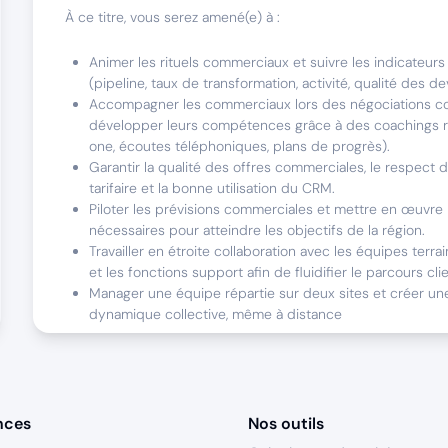
À ce titre, vous serez amené(e) à :
Animer les rituels commerciaux et suivre les indicateu
(pipeline, taux de transformation, activité, qualité des devi
Accompagner les commerciaux lors des négociations c
développer leurs compétences grâce à des coachings r
one, écoutes téléphoniques, plans de progrès).
Garantir la qualité des offres commerciales, le respect d
tarifaire et la bonne utilisation du CRM.
Piloter les prévisions commerciales et mettre en œuvre 
nécessaires pour atteindre les objectifs de la région.
Travailler en étroite collaboration avec les équipes terrai
et les fonctions support afin de fluidifier le parcours clie
Manager une équipe répartie sur deux sites et créer une
dynamique collective, même à distance
Ce poste est fait pour vous si
Vous êtes avant tout un manager commercial reconnu, capa
nces
Nos outils
équipe expérimentée autour d'objectifs ambitieux.