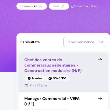
Commercial
Reze
Tout réinitialiser
18
résultats
Tri par pertinence
Chef des ventes de
commerciaux sédentaires -
Construction modulaire (H/F)
Nantes
50-65K€
Il y a
27 jours
Manager Commercial - VEFA
(H/F)