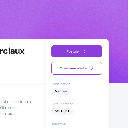
rciaux
Postuler
Créer une alerte
Localisation
Nantes
uction modulaire,
Rémunération
bâtiments
50
-
65
K€
 et des
Télétravail