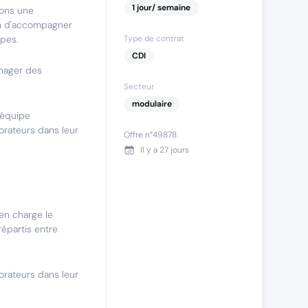
1
jour
/ semaine
vons une
in d'accompagner
ipes.
Type de contrat
CDI
nager des
Secteur
modulaire
 équipe
rateurs dans leur
Offre n°
49878
Il y a
27 jours
en charge le
épartis entre
orateurs dans leur