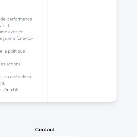
rs de performance
s...).
omplexes et
éguliers (one-to-
e la politique
les actions
n, les opérations
nt.
 véritable
ble de fédérer une
Contact