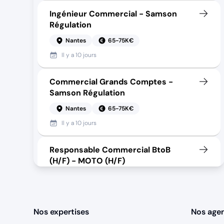
Ingénieur Commercial - Samson
Régulation
Nantes
65-75K€
Il y a
10 jours
Commercial Grands Comptes -
Samson Régulation
Nantes
65-75K€
Il y a
10 jours
Responsable Commercial BtoB
(H/F) - MOTO (H/F)
TECNO GLOBE
Bretagne, France
40-45K€
Il y a
25 jours
Nos expertises
Nos age