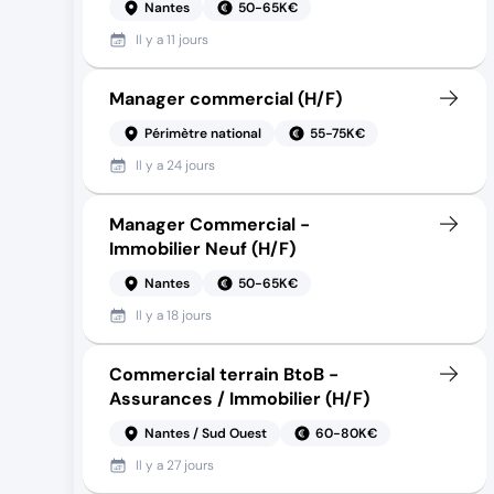
Nantes
50-65K€
Il y a
11 jours
Manager commercial (H/F)
Périmètre national
55-75K€
Il y a
24 jours
Manager Commercial -
Immobilier Neuf (H/F)
Nantes
50-65K€
Il y a
18 jours
Commercial terrain BtoB -
Assurances / Immobilier (H/F)
Nantes / Sud Ouest
60-80K€
Il y a
27 jours