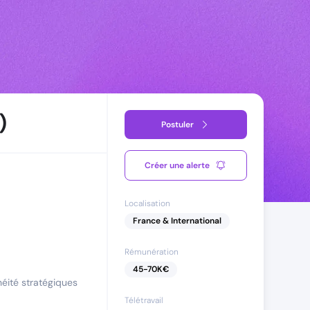
)
Postuler
Créer une alerte
Localisation
France & International
Rémunération
45
-
70
K€
héité stratégiques
Télétravail