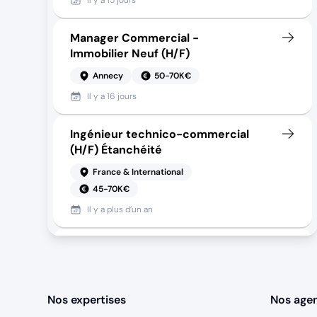
Il y a
15 jours
Manager Commercial -
Immobilier Neuf (H/F)
Annecy
50-70K€
Il y a
16 jours
Ingénieur technico-commercial
(H/F) Étanchéité
France & International
45-70K€
Il y a
plus d’un an
Ingénieur Commercial Grands
Comptes (H/F)
Grenoble
40-60K€
Nos expertises
Nos age
Il y a
14 jours