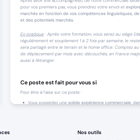
Après avoir été accompagné(e) de notre commerciale sédent
pour vos premiers pas, vous prendrez votre envol et
explor
marchés en fonction de vos compétences linguistiques, d
et des potentiels marchés
.
En pratique
: Après votre formation, vous serez au siège (dan
régulièrement et souplement 1 à 2 fois par semaine, le rest
sera partagé entre le terrain et le home office. Comptez a
de déplacement par mois avec découchés, en France major
aussi à l'étranger.
Ce poste est fait pour vous si
Pour être à l’aise sur ce poste :
Vous possédez une
solide expérience commerciale
, da
l’industrie
, de préférence dans la vente de produits sur
Votre
tempérament chasseur
et votre
méthodologie co
les atouts essentiels à votre réussite.
nces
Nos outils
Vous
maîtrisez parfaitement l'anglais
, une langue supplé
un plus.