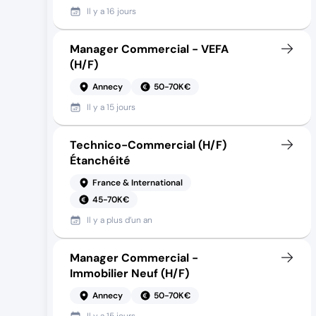
Il y a
16 jours
Manager Commercial - VEFA
(H/F)
Annecy
50-70K€
Il y a
15 jours
Technico-Commercial (H/F)
Étanchéité
France & International
45-70K€
Il y a
plus d’un an
Manager Commercial -
Immobilier Neuf (H/F)
Annecy
50-70K€