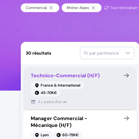
Commercial
Rhône-Alpes
Tout réinitialiser
30
résultats
Tri par pertinence
Technico-Commercial (H/F)
France & International
45-70K€
Il y a
plus d’un an
Manager Commercial -
Mécanique (H/F)
Lyon
60-75K€