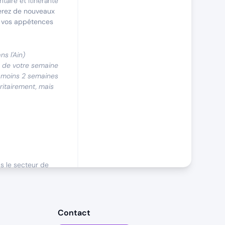
aire et itinérante
erez de nouveaux
e vos appétences
s l'Ain)
e de votre semaine
u moins 2 semaines
itairement, mais
ns le secteur de
-mesure.
mmerciale
seront
Contact
mentaire serait