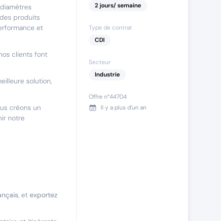
2
jours
/ semaine
 diamètres
 des produits
performance et
Type de contrat
CDI
nos clients font
Secteur
Industrie
illeure solution,
Offre n°
44704
ous créons un
Il y a
plus d’un an
ir notre
rançais
, et
exportez